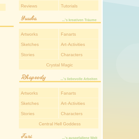
Reviews
Tutorials
Yuuka
...'s kreativen Träume
Artworks
Fanarts
Sketches
Art-Activities
Stories
Characters
Crystal Magic
Rhapsody
...'s liebevolle Arbeiten
Artworks
Fanarts
Sketches
Art-Activities
Stories
Characters
Central Hell Goddess
Juri
...'s ausgefallene Welt