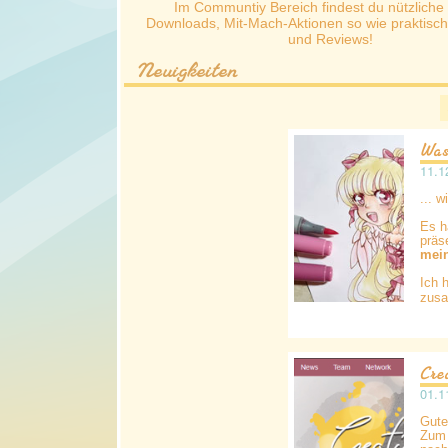
Im Communtiy Bereich findest du nützliche 
Downloads, Mit-Mach-Aktionen so wie praktisch
und Reviews!
Neuigkeiten
Was
11.1
... 
Es h
präs
mein
Ich 
zusa
Cre
01.1
Gute
Zum 