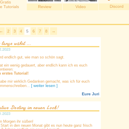
Gratis
Discord
e Tutorials
Review
Video
←
2
3
4
5
6
7
8
→
 lange währt ...
2.2023
wird endlich gut, wie man so schön sagt.
at ein wenig gedauert, aber endlich kann ich es euch
entieren:
 erstes Tutorial!
habe mir wirklich Gedanken gemacht, was ich für euch
[ weiter lesen ]
mmenschreiben...
Eure Juri
ative Destiny im neuen Look!
1.2023
n Morgen ihr süßen!
Start in den neuen Monat gibt es nun heute ganz frisch