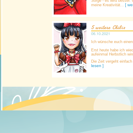
Sorge - es wird besser.
[ we
meine Kreativität...
5 weitere Chibis
06.10.2021
Ich wünsche euch eine
Erst heute habe ich wied
aufeinmal Herbstlich wir
Die Zeit vergeht einfach
lesen ]