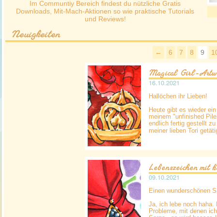
Im Communtiy Bereich findest du nützliche Gratis
Downloads, Mit-Mach-Aktionen so wie praktische Tutorials
und Reviews!
Neuigkeiten
←
6
7
8
9
1
Magical Girl-Artw
16.10.2021
Hallöchen ihr Lieben!
Heute gibt es wieder ein
meinem "unfinished Pil
endlich fertig gestellt 
meiner lieben Tori getäti
Lebenszeichen mit 
09.10.2021
Einen wunderschönen Sa
Ja, ich lebe noch haha.
Probleme, mit denen ic