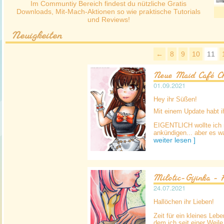
Im Communtiy Bereich findest du nützliche Gratis
Downloads, Mit-Mach-Aktionen so wie praktische Tutorials
und Reviews!
Neuigkeiten
←
8
9
10
11
Neue Maid Café Ch
01.09.2021
Hey ihr Süßen!
Mit einem Update habt i
EIGENTLICH wollte ich 
ankündigen... aber es war
weiter lesen ]
Milotic-Gijinka - 
24.07.2021
Hallöchen ihr Lieben!
Zeit für ein kleines Le
dem ich seit einer Weile