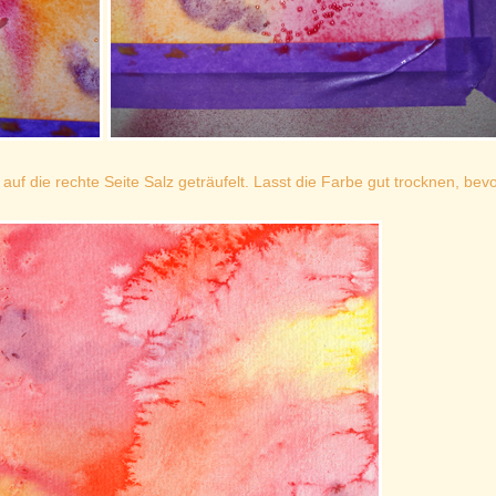
 auf die rechte Seite Salz geträufelt. Lasst die Farbe gut trocknen, bevo