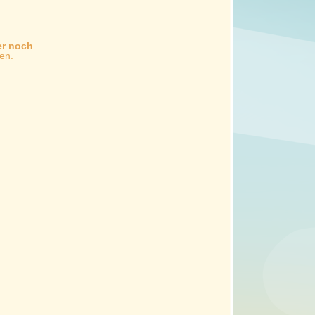
er noch
en.