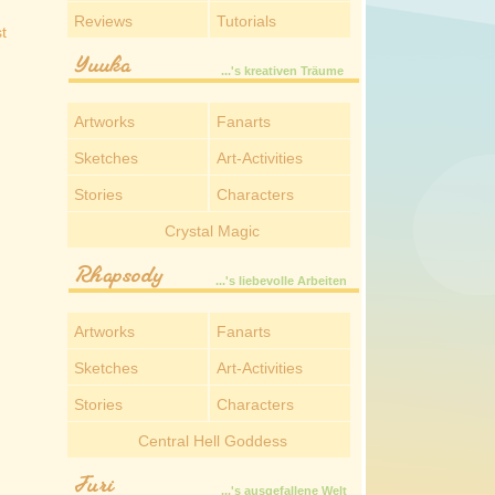
Reviews
Tutorials
t
Yuuka
...'s kreativen Träume
Artworks
Fanarts
Sketches
Art-Activities
Stories
Characters
Crystal Magic
Rhapsody
...'s liebevolle Arbeiten
Artworks
Fanarts
Sketches
Art-Activities
Stories
Characters
Central Hell Goddess
Juri
...'s ausgefallene Welt