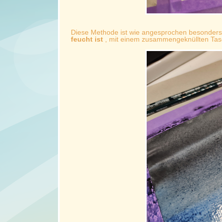
Diese Methode ist wie angesprochen besonders 
feucht ist
, mit einem zusammengeknüllten Tas