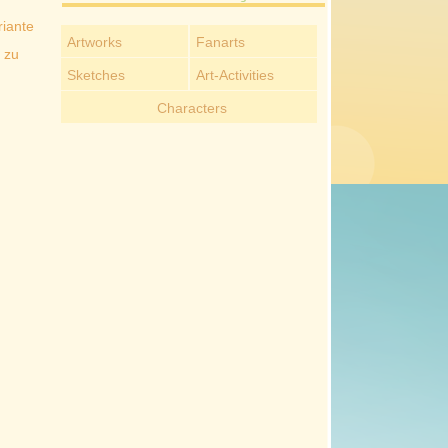
riante
Artworks
Fanarts
 zu
Sketches
Art-Activities
Characters