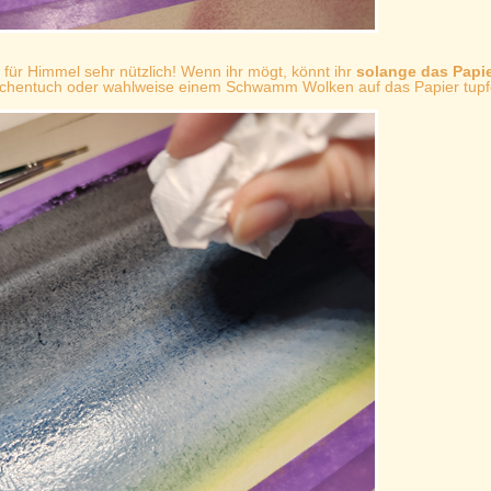
für Himmel sehr nützlich! Wenn ihr mögt, könnt ihr
solange das Papi
chentuch oder wahlweise einem Schwamm Wolken auf das Papier tupf