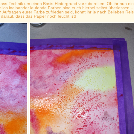
n-Nass-Technik um einen Basis-Hintergrund vorzubereiten. Ob ihr nun ei
llos ineinander laufende Farben sind euch hierbei selbst überlassen –
 Auftragen eurer Farbe zufrieden seid, könnt ihr je nach Belieben Reis
 darauf, dass das Papier noch feucht ist!