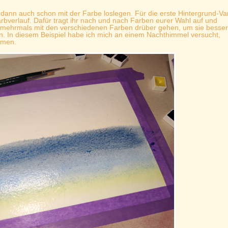
r dann auch schon mit der Farbe loslegen. Für die erste Hintergrund-Va
arbverlauf. Dafür tragt ihr nach und nach Farben eurer Wahl auf und
uch mehrmals mit den verschiedenen Farben drüber gehen, um sie besser
n. In diesem Beispiel habe ich mich an einem Nachthimmel versucht,
mmen.