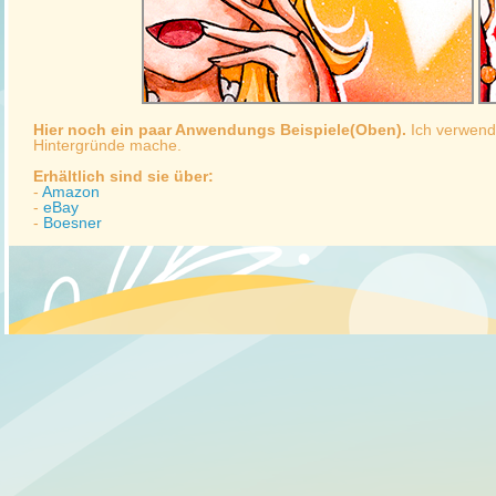
Hier noch ein paar Anwendungs Beispiele(Oben).
Ich verwend
Hintergründe mache.
Erhältlich sind sie über:
-
Amazon
-
eBay
-
Boesner