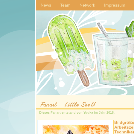
News
Team
Network
Impressum
Fanart - Little SeeU
Dieses Fanart entstand von
Yuuka
im Jahr
2018
.
Bildgröß
Arbeitsze
Technike