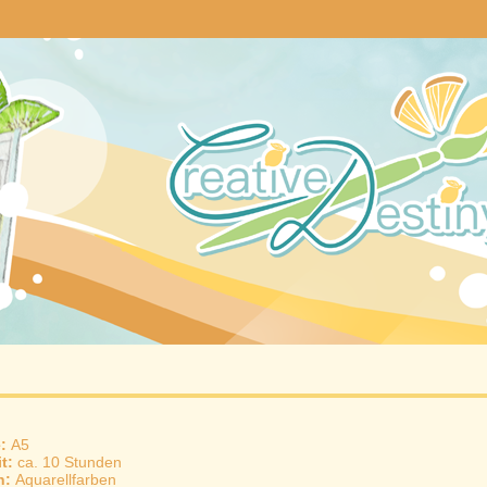
e:
A5
it:
ca. 10 Stunden
n:
Aquarellfarben