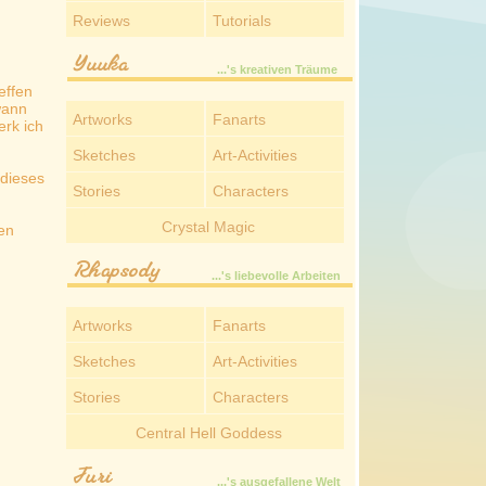
Reviews
Tutorials
Yuuka
...'s kreativen Träume
effen
wann
Artworks
Fanarts
erk ich
Sketches
Art-Activities
 dieses
Stories
Characters
Crystal Magic
Pen
Rhapsody
...'s liebevolle Arbeiten
Artworks
Fanarts
Sketches
Art-Activities
Stories
Characters
Central Hell Goddess
Juri
...'s ausgefallene Welt