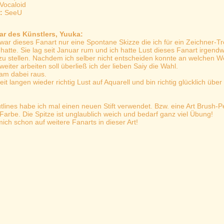
Vocaloid
r:
SeeU
r des Künstlers, Yuuka:
 war dieses Fanart nur eine Spontane Skizze die ich für ein Zeichner-Tr
hatte. Sie lag seit Januar rum und ich hatte Lust dieses Fanart irgend
 zu stellen. Nachdem ich selber nicht entscheiden konnte an welchen W
 weiter arbeiten soll überließ ich der lieben Saiy die Wahl.
am dabei raus.
seit langen wieder richtig Lust auf Aquarell und bin richtig glücklich über
tlines habe ich mal einen neuen Stift verwendet. Bzw. eine Art Brush-
t Farbe. Die Spitze ist unglaublich weich und bedarf ganz viel Übung!
mich schon auf weitere Fanarts in dieser Art!