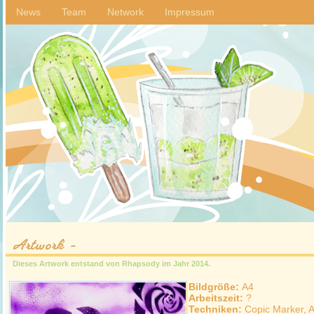
News
Team
Network
Impressum
Artwork -
Dieses Artwork entstand von
Rhapsody
im Jahr
2014
.
Bildgröße:
A4
Arbeitszeit:
?
Techniken:
Copic Marker, A