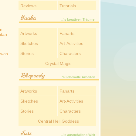
Reviews
Tutorials
Yuuka
...'s kreativen Träume
en
Artworks
Fanarts
ntan
Sketches
Art-Activities
Stories
Characters
twas
Crystal Magic
Rhapsody
...'s liebevolle Arbeiten
Artworks
Fanarts
Sketches
Art-Activities
Stories
Characters
Central Hell Goddess
Juri
...'s ausgefallene Welt