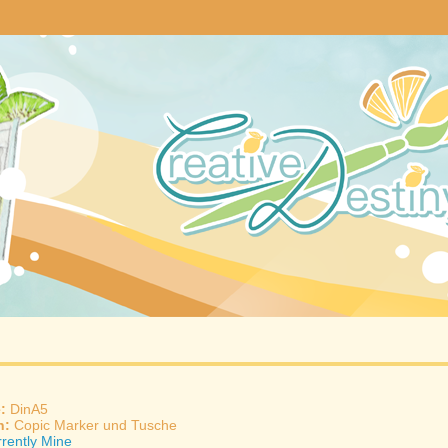
e:
DinA5
n:
Copic Marker und Tusche
rently Mine