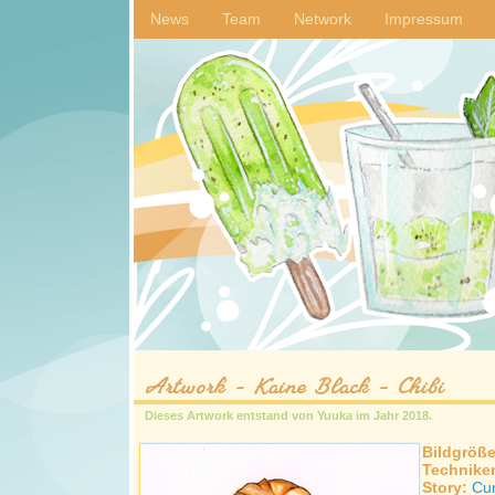
News
Team
Network
Impressum
Artwork - Kaine Black - Chibi
Dieses Artwork entstand von
Yuuka
im Jahr
2018
.
Bildgröß
Technike
Story:
Cur