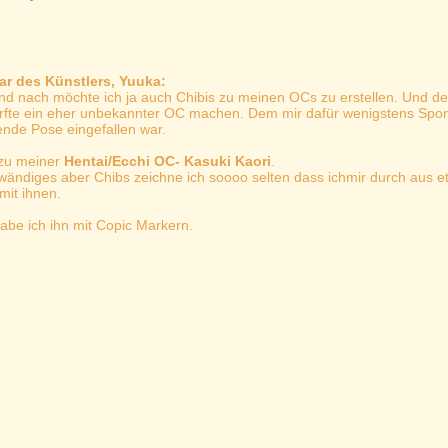
r des Künstlers, Yuuka:
nd nach möchte ich ja auch Chibis zu meinen OCs zu erstellen. Und d
rfte ein eher unbekannter OC machen. Dem mir dafür wenigstens Spo
ende Pose eingefallen war.
 zu meiner
Hentai/Ecchi OC- Kasuki Kaori
.
wändiges aber Chibs zeichne ich soooo selten dass ichmir durch aus e
mit ihnen.
habe ich ihn mit Copic Markern.